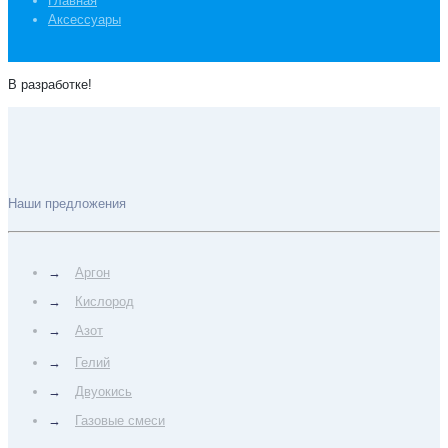
Главная
Аксессуары
В разработке!
Наши предложения
→
Аргон
→
Кислород
→
Азот
→
Гелий
→
Двуокись
→
Газовые смеси